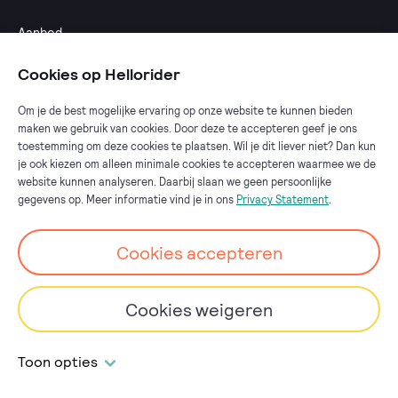
Aanbod
Calculator
Cookies op Hellorider
Dealeroverzicht
Om je de best mogelijke ervaring op onze website te kunnen bieden
maken we gebruik van cookies. Door deze te accepteren geef je ons
Fietsplan 2025
toestemming om deze cookies te plaatsen. Wil je dit liever niet? Dan kun
Fiets van de zaak
je ook kiezen om alleen minimale cookies te accepteren waarmee we de
website kunnen analyseren. Daarbij slaan we geen persoonlijke
Fietsplan werkgever
gegevens op. Meer informatie vind je in ons
Privacy Statement
.
Cookies accepteren
Go
to
Cookies weigeren
Privacyverklaring
Cookies
Disclaimer
the
homepage
Responsible disclosure
Toon opties