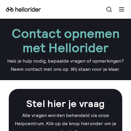
Open
Go
Ope
the
the
to
searchba
men
the
Contact opnemen
homepage
met Hellorider
Heb je hulp nodig, bepaalde vragen of opmerkingen?
Neem contact met ons op. Wij staan voor je klaar.
Stel hier je vraag
Alle vragen worden behandeld via onze
Helpcentrum. Klik op de knop hieronder om je