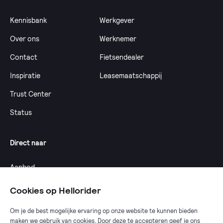
Kennisbank
Werkgever
Over ons
Werknemer
Contact
Fietsendealer
Inspiratie
Leasemaatschappij
Trust Center
Status
Direct naar
Aanbod
Calculator
Cookies op Hellorider
Dealeroverzicht
Om je de best mogelijke ervaring op onze website te kunnen bieden
maken we gebruik van cookies. Door deze te accepteren geef je ons
Fietsplan 2025