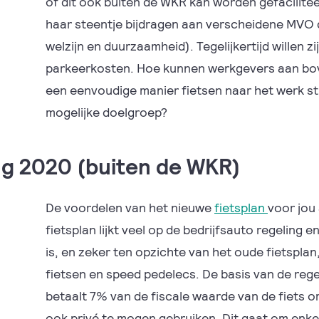
of dit ook buiten de WKR kan worden gefacilite
haar steentje bijdragen aan verscheidene MVO 
welzijn en duurzaamheid). Tegelijkertijd willen z
parkeerkosten. Hoe kunnen werkgevers aan b
een eenvoudige manier fietsen naar het werk s
mogelijke doelgroep?
ing 2020 (buiten de WKR)
De voordelen van het nieuwe
fietsplan
voor jou
fietsplan lijkt veel op de bedrijfsauto regeling e
is, en zeker ten opzichte van het oude fietsplan
fietsen en speed pedelecs. De basis van de reg
betaalt 7% van de fiscale waarde van de fiets
ook privé te mogen gebruiken. Dit gaat om enkel