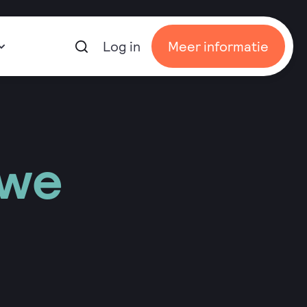
Log in
Meer informatie
Open
the
searchbar
uwe