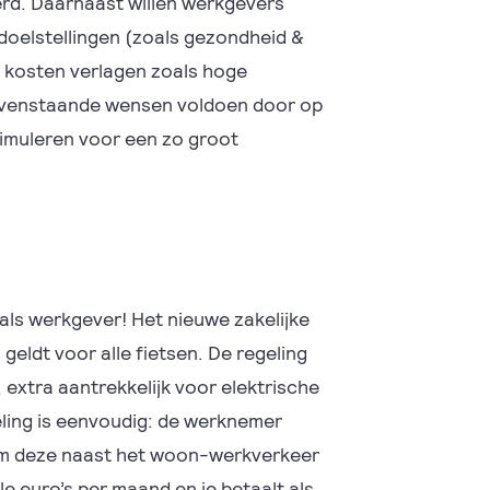
erd. Daarnaast willen werkgevers
doelstellingen (zoals gezondheid &
ij kosten verlagen zoals hoge
ovenstaande wensen voldoen door op
timuleren voor een zo groot
 als werkgever! Het nieuwe zakelijke
n geldt voor alle fietsen. De regeling
, extra aantrekkelijk voor elektrische
eling is eenvoudig: de werknemer
 om deze naast het woon-werkverkeer
e euro’s per maand en je betaalt als