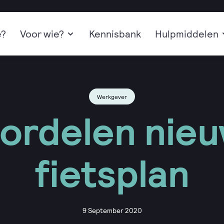
e?
Voor wie?
Kennisbank
Hulpmiddelen
Werkgever
ordelen nie
fietsplan
9 September 2020