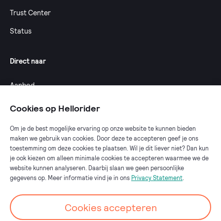
Trust Center
Status
Direct naar
Aanbod
Calculator
Cookies op Hellorider
Dealeroverzicht
Om je de best mogelijke ervaring op onze website te kunnen bieden
maken we gebruik van cookies. Door deze te accepteren geef je ons
Fietsplan 2025
toestemming om deze cookies te plaatsen. Wil je dit liever niet? Dan kun
Fiets van de zaak
je ook kiezen om alleen minimale cookies te accepteren waarmee we de
website kunnen analyseren. Daarbij slaan we geen persoonlijke
Fietsplan werkgever
gegevens op. Meer informatie vind je in ons
Privacy Statement
.
Cookies accepteren
Go