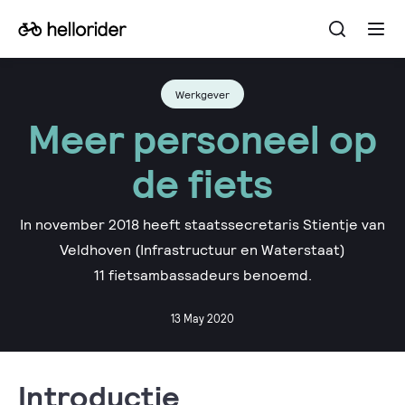
Open
Go
Ope
the
the
to
searchba
men
the
Werkgever
homepage
Meer personeel op
de fiets
In november 2018 heeft staatssecretaris Stientje van
Veldhoven (Infrastructuur en Waterstaat)
11 fietsambassadeurs benoemd.
13 May 2020
Introductie