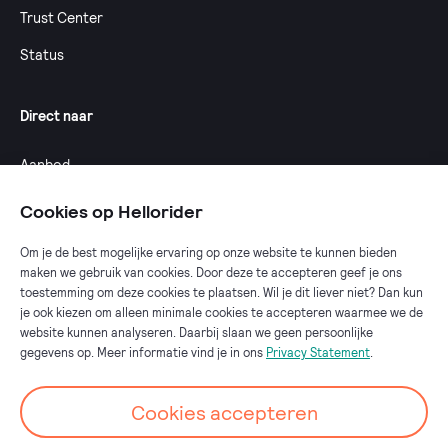
Trust Center
Status
Direct naar
Aanbod
Calculator
Cookies op Hellorider
Dealeroverzicht
Om je de best mogelijke ervaring op onze website te kunnen bieden
maken we gebruik van cookies. Door deze te accepteren geef je ons
Fietsplan 2025
toestemming om deze cookies te plaatsen. Wil je dit liever niet? Dan kun
Fiets van de zaak
je ook kiezen om alleen minimale cookies te accepteren waarmee we de
website kunnen analyseren. Daarbij slaan we geen persoonlijke
Fietsplan werkgever
gegevens op. Meer informatie vind je in ons
Privacy Statement
.
Cookies accepteren
Go