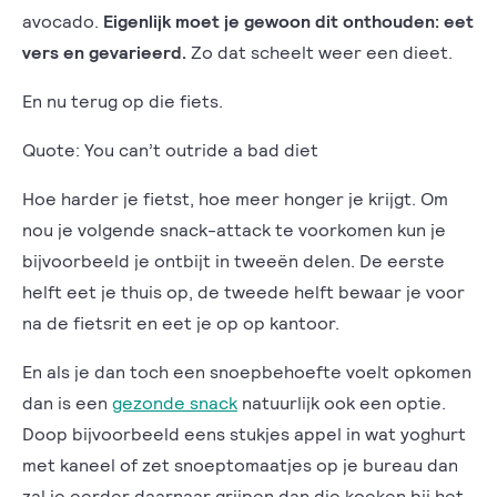
avocado.
Eigenlijk moet je gewoon dit onthouden: eet
vers en gevarieerd.
Zo dat scheelt weer een dieet.
En nu terug op die fiets.
Quote: You can’t outride a bad diet
Hoe harder je fietst, hoe meer honger je krijgt. Om
nou je volgende snack-attack te voorkomen kun je
bijvoorbeeld je ontbijt in tweeën delen. De eerste
helft eet je thuis op, de tweede helft bewaar je voor
na de fietsrit en eet je op op kantoor.
En als je dan toch een snoepbehoefte voelt opkomen
dan is een
gezonde snack
natuurlijk ook een optie.
Doop bijvoorbeeld eens stukjes appel in wat yoghurt
met kaneel of zet snoeptomaatjes op je bureau dan
zal je eerder daarnaar grijpen dan die koeken bij het