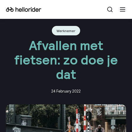
Open
Go
Ope
the
the
to
searchba
men
the
Werknemer
homepage
Afvallen met
fietsen: zo doe je
dat
24 February 2022