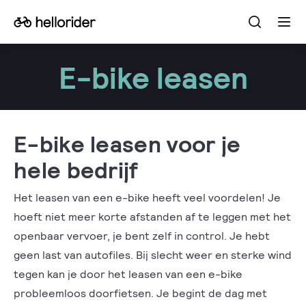
Open
Go
Ope
the
the
to
searchba
men
the
E-bike leasen
homepage
E-bike leasen voor je
hele bedrijf
Het leasen van een e-bike heeft veel voordelen! Je
hoeft niet meer korte afstanden af te leggen met het
openbaar vervoer, je bent zelf in control. Je hebt
geen last van autofiles. Bij slecht weer en sterke wind
tegen kan je door het leasen van een e-bike
probleemloos doorfietsen. Je begint de dag met